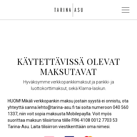
KÄYTETTÄVISSÄ OLEVAT
MAKSUTAVAT
Hyväksymme verkkopankkimaksut ja pankki- ja
luottokorttimaksut, sekä Klarna-laskun.
HUOM! Mikäli verkkopankin maksu jostain syystä ei onnistu, ota
yhteyttä sanna.lehto@tarina-asu.fi tai soita numeroon 040 560
1337, niin voit sopia maksusta Mobilepaylla. Voit myös
suorittaa maksun tilisiirtona tilille FI96 4108 0012 7703 53
Tarina-Asu. Laita tilisiirron viestikenttään oma nimesi.