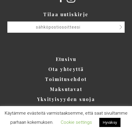
Tilaa uutiskirje
Etusivu
Ota yhteyttä
Toimitusehdot
Maksutavat
Yksityisyyden suoja
Käytämme evästeitä varmistaaksemme, että saat sivuiltamme
parhaan kokemuksen.
Cookie settings
Hyväksy